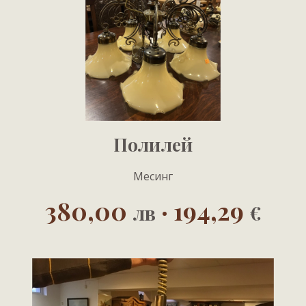
Полилей
Mесинг
380,00
· 194,29
лв
€