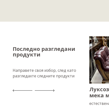
Последно разгледани
продукти
Направете своя избор, след като
разгледахте следните продукти
ТВ шкаф
Луксо
мека 
масивен дъб
естествен