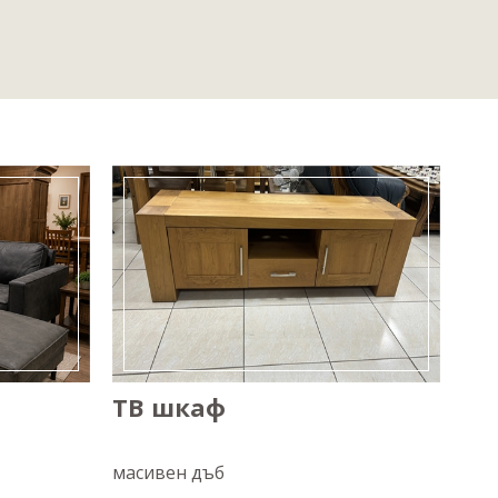
ТВ шкаф
Лу
ме
масивен дъб
ест