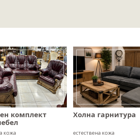
зен комплект
Холна гарнитура
мебел
а кожа
естествена кожа