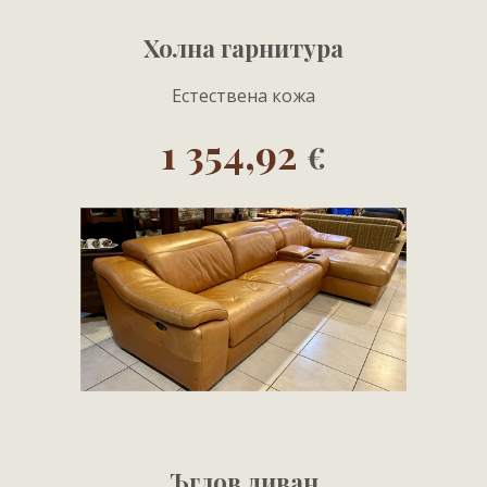
Холна гарнитура
Естествена кожа
1 354,92
€
Ъглов диван