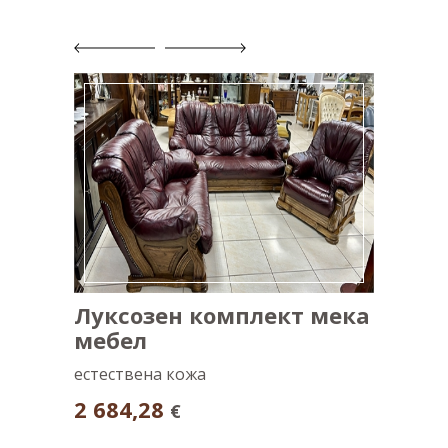
Луксозен комплект мека
Холна
мебел
естестве
естествена кожа
986,7
2 684,28
€