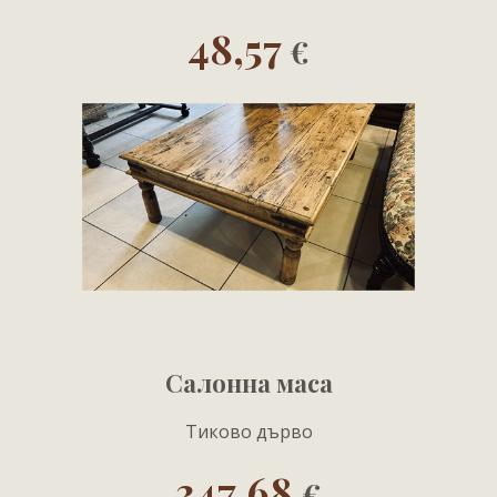
48,57
€
Салонна маса
Тиково дърво
347,68
€