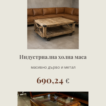
Индустриална холна маса
масивно дърво и метал
690,24
€