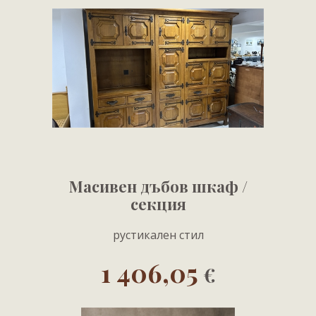
Масивен дъбов шкаф /
секция
рустикален стил
1 406,05
€