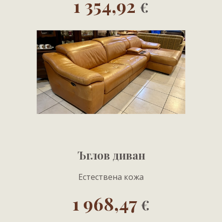
1 354,92
€
Ъглов диван
Естествена кожа
1 968,47
€