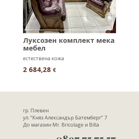
Луксозен комплект мека
Холна
мебел
естестве
естествена кожа
986,7
2 684,28
€
гр. Плевен
ул. “Княз Александър Батемберг” 7
До магазин Mr. Bricolage и Billa
0897 75 75 57