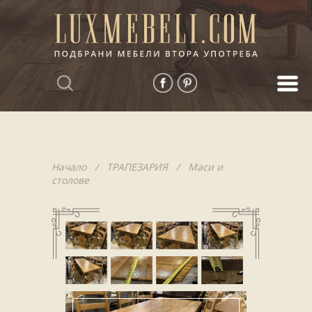
Начало
/
ТРАПЕЗАРИЯ
/
Маси и
столове