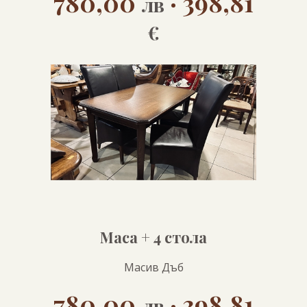
780,00
· 398,81
лв
€
Маса + 4 стола
Масив Дъб
780,00
· 398,81
лв