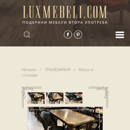
Начало
/
ТРАПЕЗАРИЯ
/
Маси и
столове