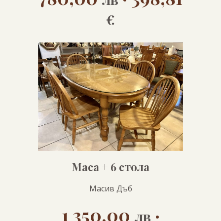
€
Маса + 6 стола
Масив Дъб
1 350,00
·
лв