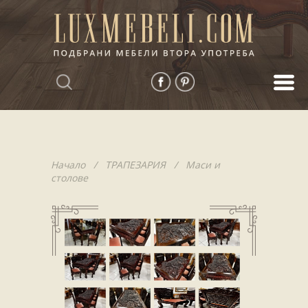
Начало
/
ТРАПЕЗАРИЯ
/
Маси и
столове