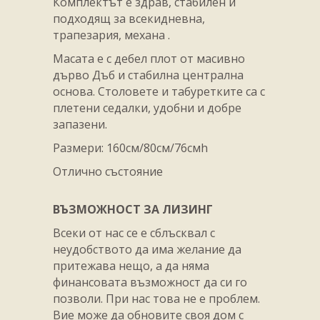
Комплектът е здрав, стабилен и
подходящ за всекидневна,
трапезария, механа .
Масата е с дебел плот от масивно
дърво Дъб и стабилна централна
основа. Столовете и табуретките са с
плетени седалки, удобни и добре
запазени.
Размери: 160см/80см/76смh
Отлично състояние
ВЪЗМОЖНОСТ ЗА ЛИЗИНГ
Всеки от нас се е сблъсквал с
неудобството да има желание да
притежава нещо, а да няма
финансовата възможност да си го
позволи. При нас това не е проблем.
Вие може да обновите своя дом с