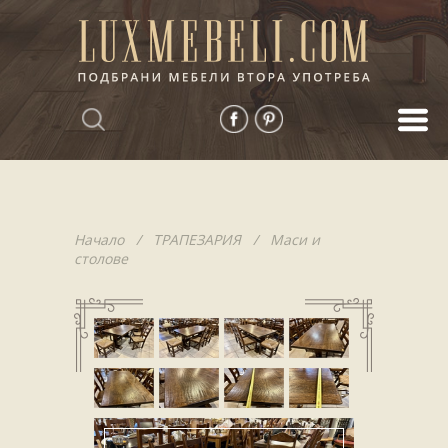
Начало
/
ТРАПЕЗАРИЯ
/
Маси и
столове