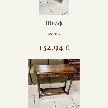
Шкаф
масив
132,94
€