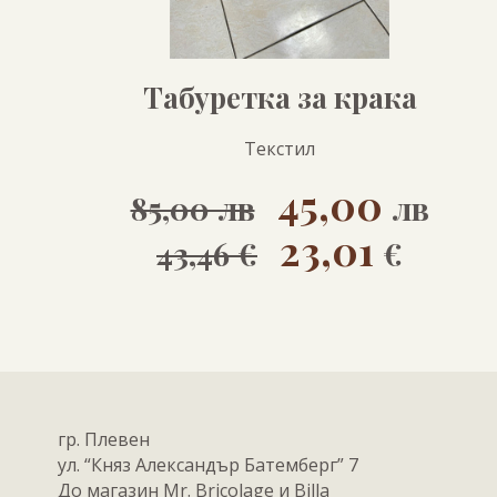
Табуретка за крака
Текстил
45,00
85,00 лв
лв
23,01
43,46 €
€
гр. Плевен
ул. “Княз Александър Батемберг” 7
До магазин Mr. Bricolage и Billa