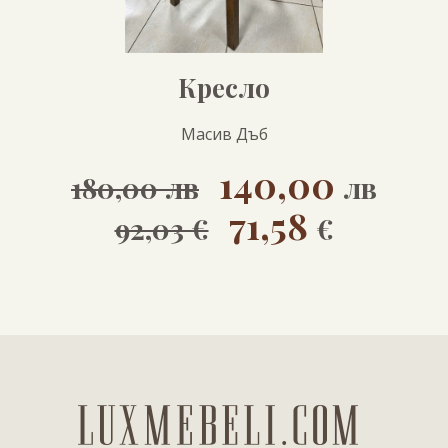
Кресло
Масив Дъб
140,00
180,00 лв
лв
71,58
92,03 €
€