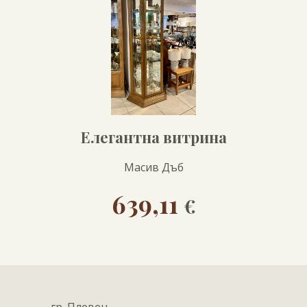
Елегантна витрина
Масив Дъб
639,11
€
гр. Плевен